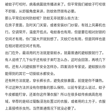
被蚊子叮咬时，病毒病菌就传播进来了。但平常我们被蚊子叮咬很
不舒服，从舒服角度来讲，防蚊依然很有必要。
那么平常应如何防蚊呢？防蚊无非就那么些方法：
在房子里面，及时关门关窗，或者安装纱门纱窗，有钱上风幕机也
行。空调常开，温度开低点。电蚊香也有用，但是要在相对封锁的
空间才有用，你门窗大开就别想了。灭蚊灯也有用，但是同样也是
在相对密闭空间才有用。
出门在外，最适用的方法就是驱蚊水，就最普通的避蚊胺就行了。
有人说喷了几下似乎还有蚊子来叮怎么办，这时会回答，再喷几下
呗。还有人问避蚊胺不安全怎样办，四害消杀专家说，避蚊胺比你
能得到的其它一切驱蚊水都安全。
还有种方法就是，穿长裤长衣，避免皮肤暴露，前提是你不嫌热。
不过这种方法并没有你想象的那么保险，以前专家这么说过，蚊子
牛皮都能叮穿，还差你这件薄衣服？所以在很多蚊传疾病高危地
域，举荐的是经过菊酯浸泡处置过的衣服，或者用的土方子，衣服
上直接喷杀虫剂。当然普通情况下就没必要了。