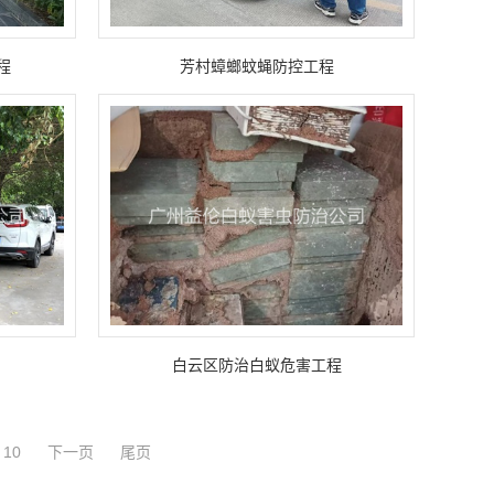
程
芳村蟑螂蚊蝇防控工程
白云区防治白蚁危害工程
10
下一页
尾页