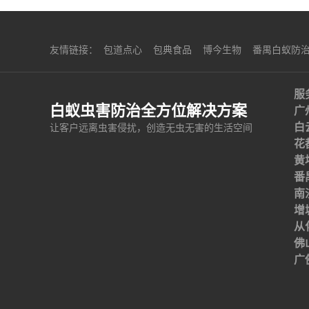
友情链接：
包道点心
包典食品
博今生物
番禺白蚁防
服
白蚁虫害防治全方位解决方案
广
白
让客户远离虫害侵扰，创造无虫无害的生活空间
花
黄
番
南
增
从
佛
广