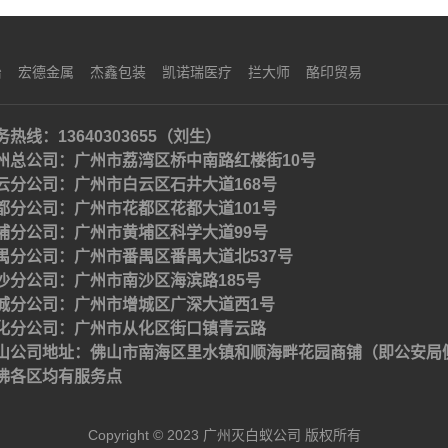
治
宏德金属
杰鑫包装
凯诺瑞医疗
拦大师
酪印贸易
务热线：13640303655（刘生）
州总公司：广州市荔湾区桥中南路红楼街10号
云分公司：广州市白云区石井大道168号
都分公司：广州市花都区花都大道101号
埔分公司：广州市黄埔区科学大道99号
禺分公司：广州市番禺区番禺大道北537号
沙分公司：广州市南沙区海滨路185号
城分公司：广州市增城区广深大道西1号
化分公司：广州市从化区街口镇青云路
山公司地址：佛山市南海区里水镇和顺海畔花园商铺（即公安局
佛各区均有服务点
Copyright © 2023 广州灭白蚁公司 版权所有