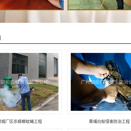
例
增城厂区杀蟑螂蚊蝇工程
黄埔白蚁侵害防治工程