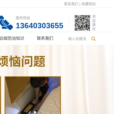
联系我们
|
收藏网站
添
服务热线
加
13640303655
微
信
白蚁防治知识
联系我们