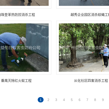
海珠登革热防控消杀工程
越秀企业园区消杀蚊蝇工
番禺灭除红火蚁工程
从化社区四害消杀工程
1
2
3
4
5
6
7
8
9